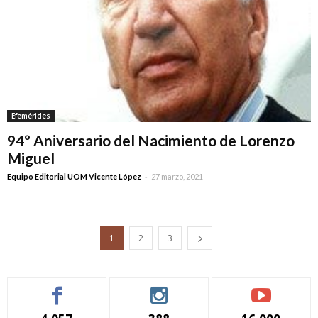
Efemérides
94º Aniversario del Nacimiento de Lorenzo
Miguel
-
Equipo Editorial UOM Vicente López
27 marzo, 2021
1
2
3