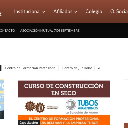
UOM
Institucional
Afiliados
Colegio
O. Socia
ONTACTO
ASOCIACIÓN MUTUAL 7 DE SEPTIEMBRE
Seccional
Vicente
Centro de Formación Profesional
Centro de Jubilados
López
Capacitación