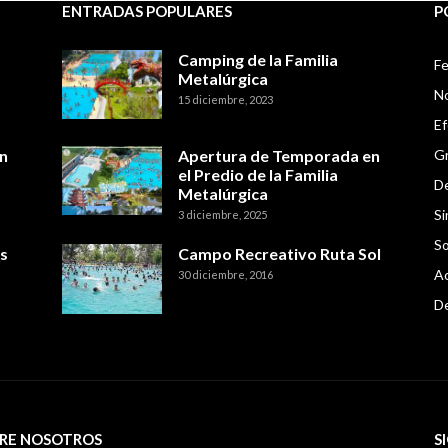
ENTRADAS POPULARES
P
Camping de la Familia
Fe
Metalúrgica
No
15 diciembre, 2023
E
n
Apertura de Temporada en
Gr
el Predio de la Familia
De
Metalúrgica
Si
3 diciembre, 2025
So
s
Campo Recreativo Ruta Sol
Ac
30 diciembre, 2016
D
RE NOSOTROS
S