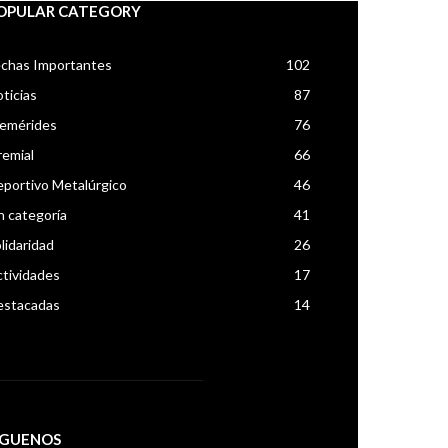
OPULAR CATEGORY
chas Importantes
102
ticias
87
femérides
76
emial
66
portivo Metalúrgico
46
n categoría
41
lidaridad
26
tividades
17
estacadas
14
IGUENOS