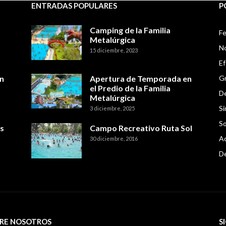
ENTRADAS POPULARES
P
Camping de la Familia
Fe
Metalúrgica
No
15 diciembre, 2023
E
n
Apertura de Temporada en
Gr
el Predio de la Familia
De
Metalúrgica
Si
3 diciembre, 2025
So
s
Campo Recreativo Ruta Sol
Ac
30 diciembre, 2016
D
RE NOSOTROS
S