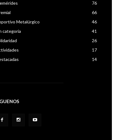
femérides
76
emial
66
portivo Metalúrgico
46
n categoría
41
lidaridad
26
tividades
17
estacadas
14
IGUENOS