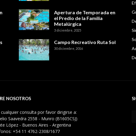
E
n
Apertura de Temporada en
Gr
el Predio de la Familia
De
Metalúrgica
Si
3 diciembre, 2025
So
s
Campo Recreativo Ruta Sol
Ac
30 diciembre, 2016
D
RE NOSOTROS
S
cualquier consulta por favor dirigirse a:
elio Saavedra 2558 - Munro (B1605CSJ)
nte López - Buenos Aires - Argentina
fonos: +54 11 4762-2308/1677