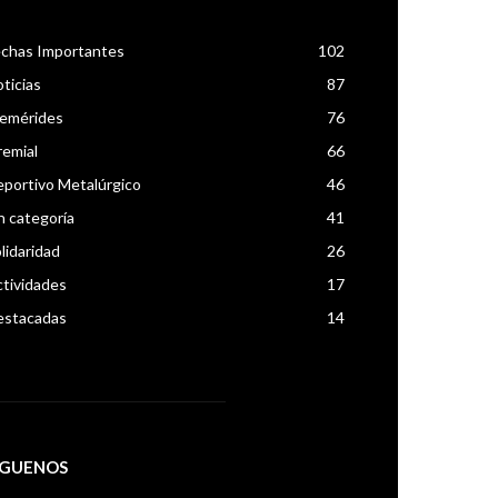
chas Importantes
102
ticias
87
femérides
76
emial
66
portivo Metalúrgico
46
n categoría
41
lidaridad
26
tividades
17
estacadas
14
IGUENOS