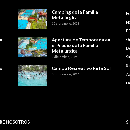
Camping de la Familia
Fe
Metalúrgica
No
15 diciembre, 2023
E
n
Apertura de Temporada en
Gr
el Predio de la Familia
De
Metalúrgica
Si
3 diciembre, 2025
So
s
Campo Recreativo Ruta Sol
Ac
30 diciembre, 2016
D
RE NOSOTROS
S