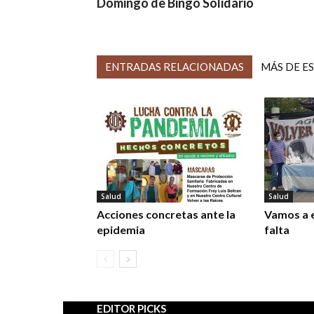
Domingo de Bingo Solidario
ENTRADAS RELACIONADAS
MÁS DE E
Salud
Salud
Acciones concretas ante la
Vamos a 
epidemia
falta
EDITOR PICKS