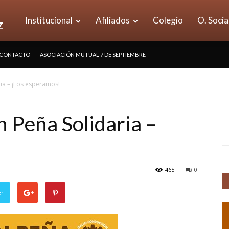
UOM
Institucional
Afiliados
Colegio
O. Socia
CONTACTO
ASOCIACIÓN MUTUAL 7 DE SEPTIEMBRE
Seccional
ria – ¡Los esperamos!
Vicente
n Peña Solidaria –
López
465
0
er