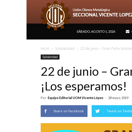
SÁBADO, AGOSTO 1, 2026
Inicio
Solidaridad
22 de junio – Gran Peña Solida
Solidaridad
22 de junio – Gra
¡Los esperamos!
Por
-
Equipo Editorial UOM Vicente López
28 mayo, 2019
Share on Facebook
Tweet on Twitt