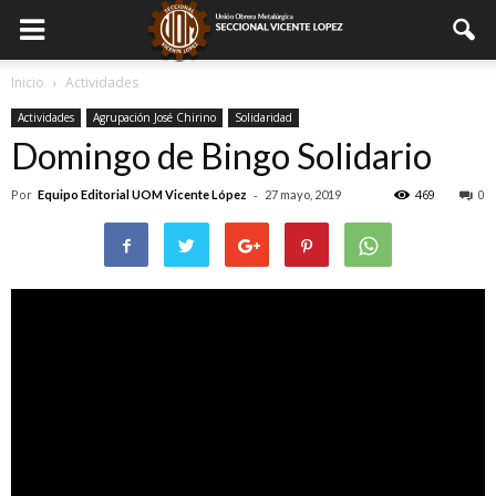
Inicio
Actividades
Actividades
Agrupación José Chirino
Solidaridad
Domingo de Bingo Solidario
Por
-
469
0
Equipo Editorial UOM Vicente López
27 mayo, 2019