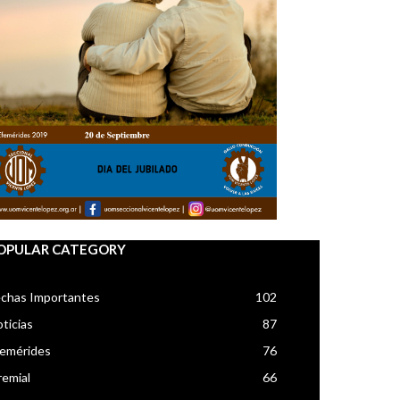
OPULAR CATEGORY
chas Importantes
102
ticias
87
femérides
76
emial
66