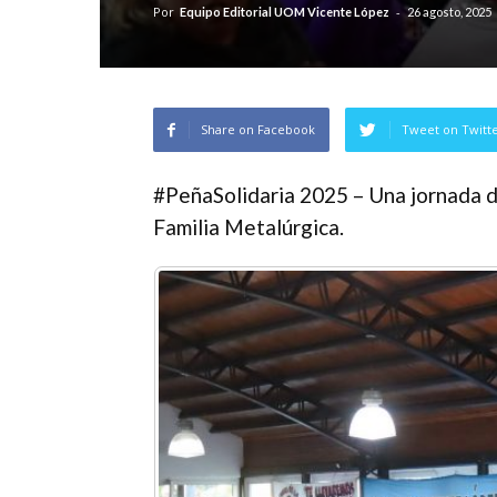
Por
-
Equipo Editorial UOM Vicente López
26 agosto, 2025
Share on Facebook
Tweet on Twitt
#PeñaSolidaria 2025 – Una jornada d
Familia Metalúrgica.