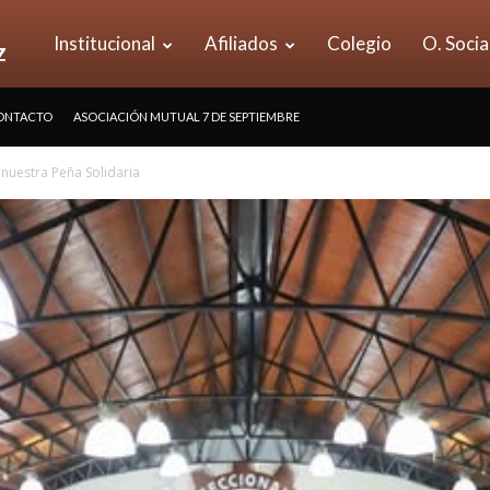
UOM
Institucional
Afiliados
Colegio
O. Socia
NTACTO
ASOCIACIÓN MUTUAL 7 DE SEPTIEMBRE
Seccional
nuestra Peña Solidaria
Vicente
López