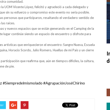
uestra comunidad.
e la UOM Vicente López, felicitó y agradeció a cada delegado y
que sin su esfuerzo y compromiso este evento no sería posible.
las personas que participaron, resaltando el verdadero sentido de
las raíces.
mas y nuevos espacios que se están generando en el Camping de la
ste lugar continúe siendo un espacio de encuentro y disfrute para
s artísticas que enriquecieron el encuentro: Sangre Nueva, Escuela
quina, Horacio Scordo, Julio Romero, Huellas de mi País y un cierre
I
d
articipación que reafirma que, aún en tiempos difíciles, la cultura,
ene de pie.
iempredelmismolado #AgrupaciónJoséChirino
ter