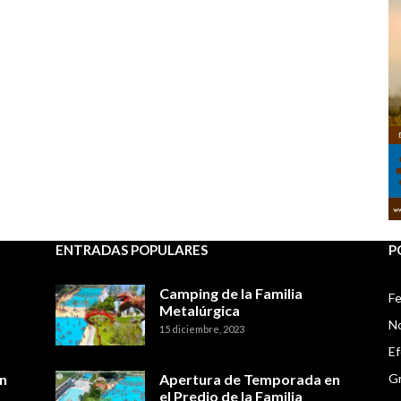
ENTRADAS POPULARES
P
Camping de la Familia
Fe
Metalúrgica
No
15 diciembre, 2023
E
n
Apertura de Temporada en
Gr
el Predio de la Familia