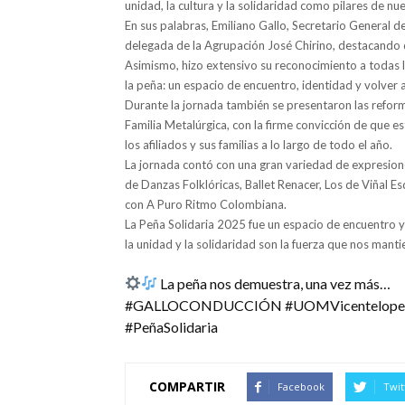
unidad, la cultura y la solidaridad como pilares de n
En sus palabras, Emiliano Gallo, Secretario General d
delegada de la Agrupación José Chirino, destacando 
Asimismo, hizo extensivo su reconocimiento a todas 
la peña: un espacio de encuentro, identidad y volver a 
Durante la jornada también se presentaron las refor
Familia Metalúrgica, con la firme convicción de que e
los afiliados y sus familias a lo largo de todo el año.
La jornada contó con una gran variedad de expresione
de Danzas Folklóricas, Ballet Renacer, Los de Viñal Es
con A Puro Ritmo Colombiana.
La Peña Solidaria 2025 fue un espacio de encuentro y p
la unidad y la solidaridad son la fuerza que nos manti
La peña nos demuestra, una vez más…
#GALLOCONDUCCIÓN #UOMVicentelopez #S
#PeñaSolidaria
COMPARTIR
Facebook
Twit