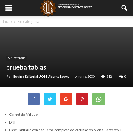
Inicio
Sin categoría
Sin categoría
prueba tablas
Por
-
212
0
Equipo Editorial UOM Vicente López
14 junio, 2000
Carnet de Afiliado
DNI
Pase Sanitario con esquema completo de vacunación o, en su defecto, PCR