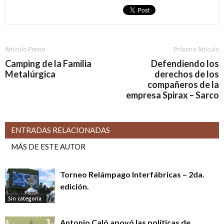
Artículo Previo
Próximo Artículo
Camping de la Familia
Defendiendo los
Metalúrgica
derechos de los
compañeros de la
empresa Spirax – Sarco
ENTRADAS RELACIONADAS
MÁS DE ESTE AUTOR
Torneo Relámpago Interfábricas – 2da.
edición.
Sin categoría
Antonio Caló apoyó las políticas de