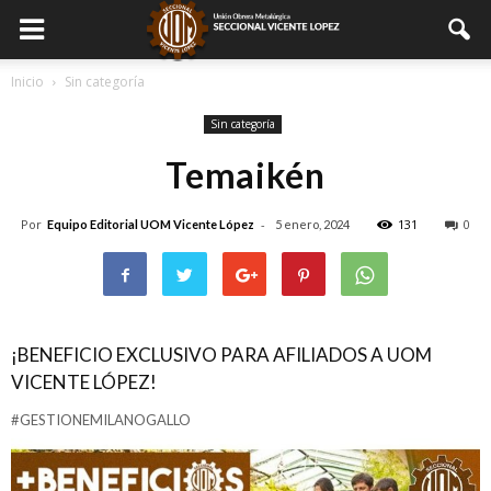
Inicio
Sin categoría
Sin categoría
Temaikén
Por
-
131
0
Equipo Editorial UOM Vicente López
5 enero, 2024
¡BENEFICIO EXCLUSIVO PARA AFILIADOS A UOM
VICENTE LÓPEZ!
#GESTIONEMILANOGALLO