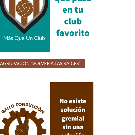
AGRUPACIÓN “VOLVER A LAS RAÍCES”