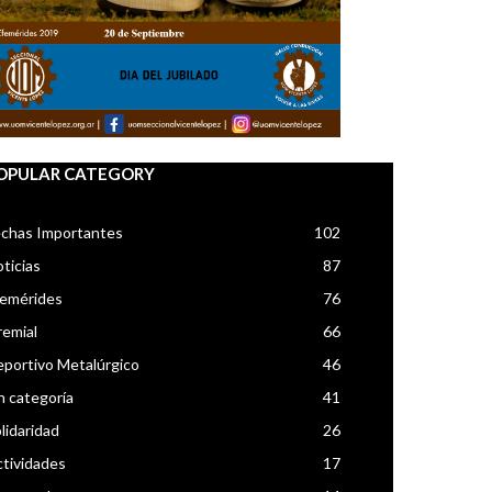
OPULAR CATEGORY
chas Importantes
102
ticias
87
femérides
76
emial
66
portivo Metalúrgico
46
n categoría
41
lidaridad
26
tividades
17