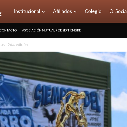
UOM
Institucional
Afiliados
Colegio
O. Socia
CONTACTO
ASOCIACIÓN MUTUAL 7 DE SEPTIEMBRE
Seccional
as – 2da. edición.
Vicente
López