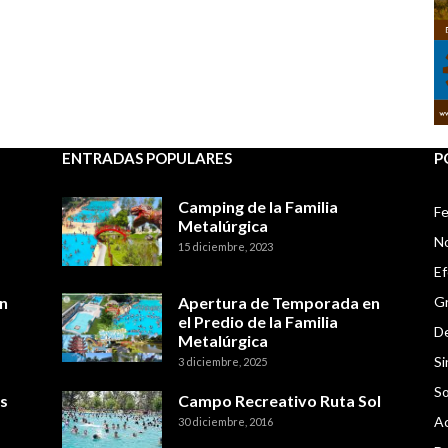
ENTRADAS POPULARES
P
Camping de la Familia
Fe
Metalúrgica
No
15 diciembre, 2023
E
n
Apertura de Temporada en
Gr
el Predio de la Familia
De
Metalúrgica
Si
3 diciembre, 2025
So
s
Campo Recreativo Ruta Sol
Ac
30 diciembre, 2016