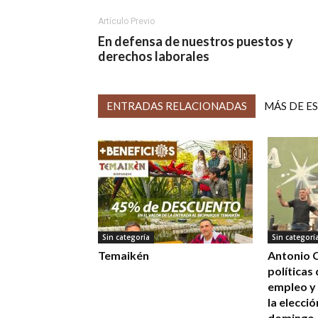
Artículo Previo
En defensa de nuestros puestos y
derechos laborales
ENTRADAS RELACIONADAS
MÁS DE E
Sin categoría
Sin categorí
Temaikén
Antonio C
políticas
empleo y 
la elecció
domingo