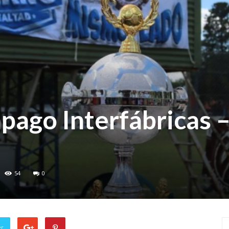
ago Interfábricas 
54
0
er