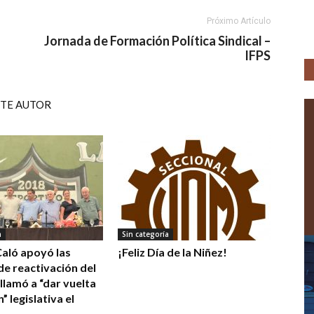
Próximo Artículo
Jornada de Formación Política Sindical –
IFPS
STE AUTOR
a
Sin categoría
aló apoyó las
¡Feliz Día de la Niñez!
 de reactivación del
llamó a “dar vuelta
n” legislativa el