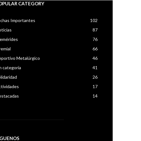
OPULAR CATEGORY
chas Importantes
102
ticias
87
femérides
76
emial
66
portivo Metalúrgico
46
n categoría
41
lidaridad
26
tividades
17
estacadas
14
IGUENOS