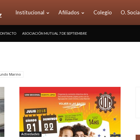
UOM
Institucional
Afiliados
Colegio
O. Socia
ONTACTO
ASOCIACIÓN MUTUAL 7 DE SEPTIEMBRE
Seccional
Vicente
Mundo Marino
López
Actividades