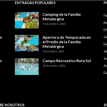
ENTRADAS POPULARES
P
Camping de la Familia
Fe
Metalúrgica
No
15 diciembre, 2023
E
n
Apertura de Temporada en
Gr
el Predio de la Familia
De
Metalúrgica
Si
3 diciembre, 2025
So
s
Campo Recreativo Ruta Sol
Ac
30 diciembre, 2016
D
RE NOSOTROS
S