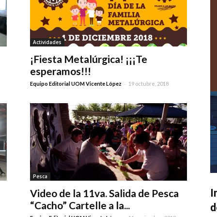
Actividades
¡Fiesta Metalúrgica! ¡¡¡Te
esperamos!!!
-
Equipo Editorial UOM Vicente López
19 octubre, 2018
Pesca
Video de la 11va. Salida de Pesca
I
“Cacho” Cartelle a la...
d