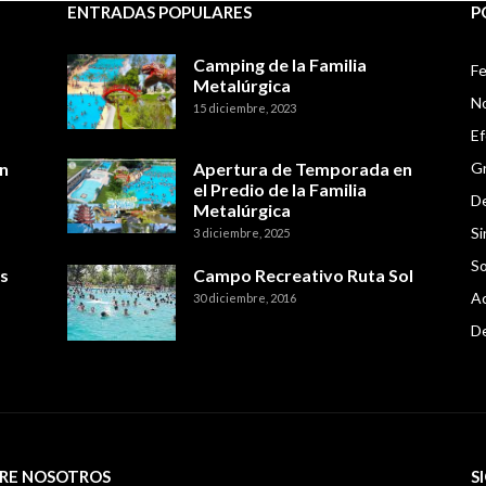
ENTRADAS POPULARES
P
Camping de la Familia
Fe
Metalúrgica
No
15 diciembre, 2023
E
n
Apertura de Temporada en
Gr
el Predio de la Familia
De
Metalúrgica
Si
3 diciembre, 2025
So
s
Campo Recreativo Ruta Sol
Ac
30 diciembre, 2016
D
RE NOSOTROS
S