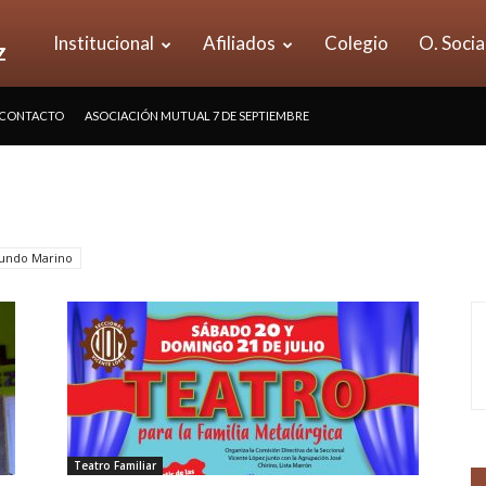
UOM
Institucional
Afiliados
Colegio
O. Socia
CONTACTO
ASOCIACIÓN MUTUAL 7 DE SEPTIEMBRE
Seccional
Vicente
Mundo Marino
López
Teatro Familiar