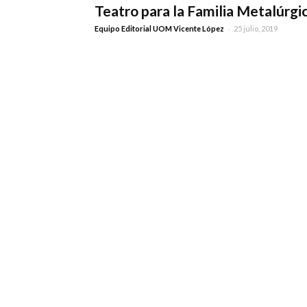
Teatro para la Familia Metalúrgi
-
Equipo Editorial UOM Vicente López
25 julio, 2019