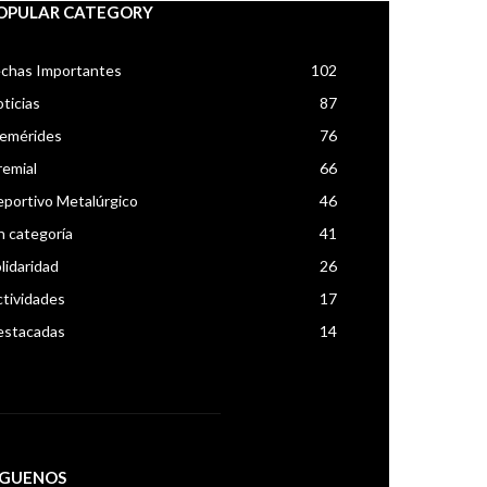
OPULAR CATEGORY
chas Importantes
102
ticias
87
femérides
76
emial
66
portivo Metalúrgico
46
n categoría
41
lidaridad
26
tividades
17
estacadas
14
IGUENOS