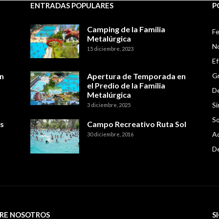
ENTRADAS POPULARES
P
Camping de la Familia
Fe
Metalúrgica
No
15 diciembre, 2023
E
n
Apertura de Temporada en
Gr
el Predio de la Familia
De
Metalúrgica
Si
3 diciembre, 2025
So
s
Campo Recreativo Ruta Sol
Ac
30 diciembre, 2016
D
RE NOSOTROS
S