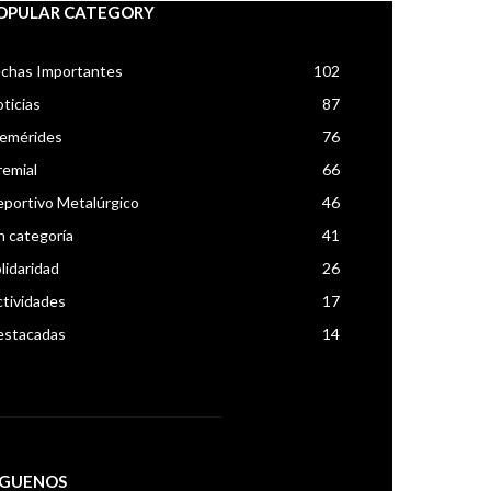
OPULAR CATEGORY
chas Importantes
102
ticias
87
femérides
76
emial
66
portivo Metalúrgico
46
n categoría
41
lidaridad
26
tividades
17
estacadas
14
IGUENOS