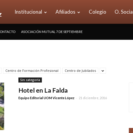
UOM
Institucional
Afiliados
Colegio
O. Socia
ONTACTO
ASOCIACIÓN MUTUAL 7 DE SEPTIEMBRE
Seccional
Vicente
Centro de Formación Profesional
Centro de Jubilados
Sin categoría
López
Hotel en La Falda
-
Equipo Editorial UOM Vicente López
21 diciembre, 2016