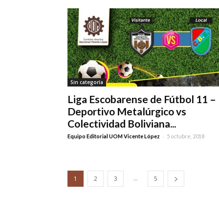
Sin categoría
Liga Escobarense de Fútbol 11 –
Deportivo Metalúrgico vs
Colectividad Boliviana...
-
Equipo Editorial UOM Vicente López
5 octubre, 2018
...
1
2
3
5