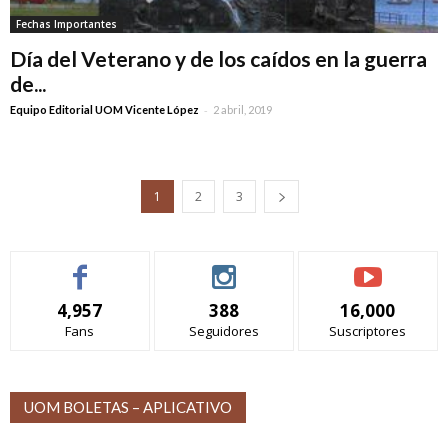
Fechas Importantes
Día del Veterano y de los caídos en la guerra
de...
-
Equipo Editorial UOM Vicente López
2 abril, 2019
1
2
3
4,957
388
16,000
Fans
Seguidores
Suscriptores
UOM BOLETAS – APLICATIVO